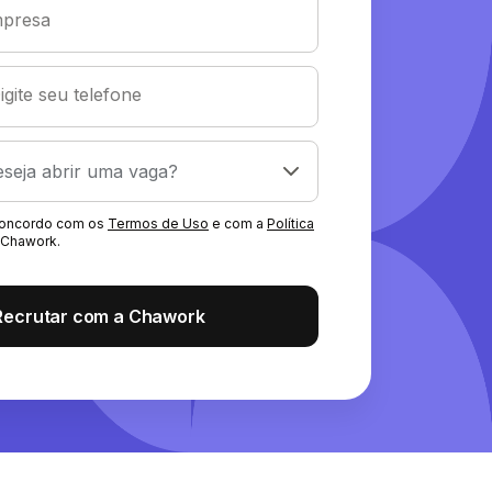
presa
igite seu telefone
 concordo com os
Termos de Uso
e com a
Política
Chawork.
Recrutar com a Chawork