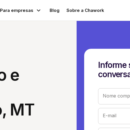
Para empresas
Blog
Sobre a Chawork
Informe 
o e
conversa
Nome compl
o, MT
E-mail