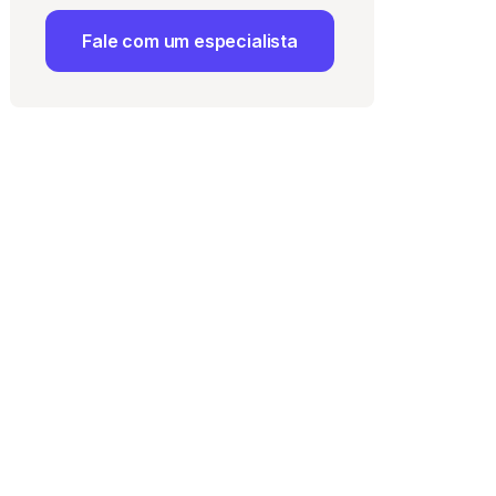
Fale com um especialista
 Uso
e com a
Política de
ma vaga