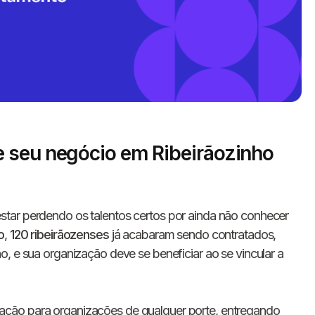
 seu negócio em Ribeirãozinho
Informe seus dados 
conosco!
star perdendo os talentos certos por ainda não conhecer
o
,
120 ribeirãozenses
já acabaram sendo contratados,
, e sua organização deve se beneficiar ao se vincular a
Nome completo
ação para organizações de qualquer porte, entregando