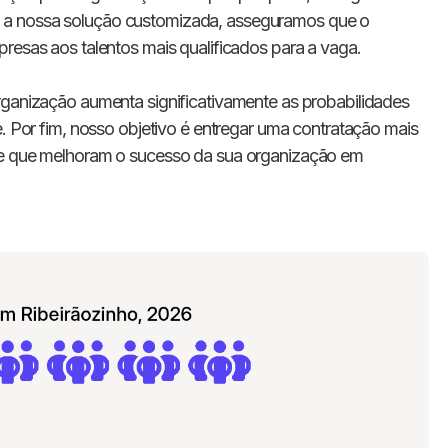
E-mail
 a nossa solução customizada, asseguramos que o
presas aos talentos mais qualificados para a vaga.
Nome da empresa
rganização aumenta significativamente as probabilidades
e. Por fim, nosso objetivo é entregar uma contratação mais
Digite seu telefone
+55
nce que melhoram o sucesso da sua organização em
Ao me cadastrar, concordo com os
Termos de
Privacidade
da Chawork.
Quero anunciar u