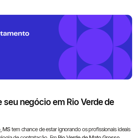
Informe seus dados 
conosco!
 seu negócio em Rio Verde de
Nome completo
, MS
tem chance de estar ignorando os profissionais ideais
dologia de contratação. Em
Rio Verde de Mato Grosso
,