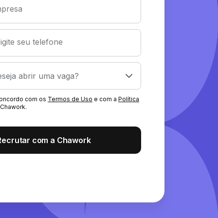
presa
igite seu telefone
 concordo com os
Termos de Uso
e com a
Política
Chawork.
Recrutar com a Chawork