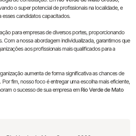
E-mail
ando o super potencial de profissionais na localidade, e
 a esses candidatos capacitados.
Nome da empresa
ação para empresas de diversos portes, proporcionando
. Com a nossa abordagem individualizada, garantimos que
Digite seu telefone
+55
anizações aos profissionais mais qualificados para a
rganização aumenta de forma significativa as chances de
Ao me cadastrar, concordo com os
Termos de
 Por fim, nosso foco é entregar uma escolha mais eficiente,
Privacidade
da Chawork.
lhoram o sucesso de sua empresa em
Rio Verde de Mato
Quero anunciar u