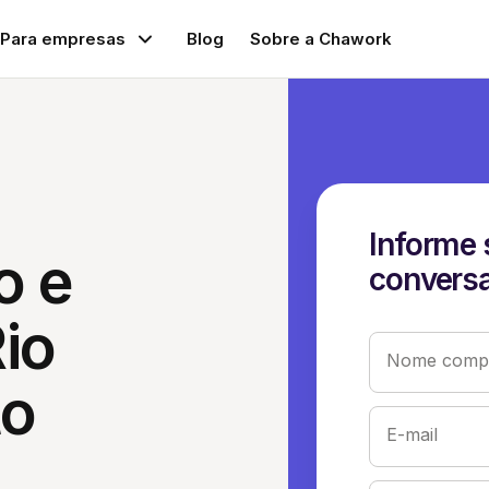
Para empresas
Blog
Sobre a Chawork
Informe 
o e
conversa
io
Nome compl
to
E-mail