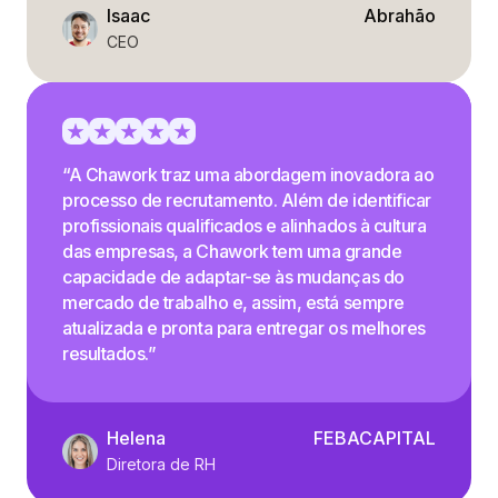
Isaac
Abrahão
CEO
“A Chawork traz uma abordagem inovadora ao
processo de recrutamento. Além de identificar
profissionais qualificados e alinhados à cultura
das empresas, a Chawork tem uma grande
capacidade de adaptar-se às mudanças do
mercado de trabalho e, assim, está sempre
atualizada e pronta para entregar os melhores
resultados.”
Helena
FEBACAPITAL
Diretora de RH