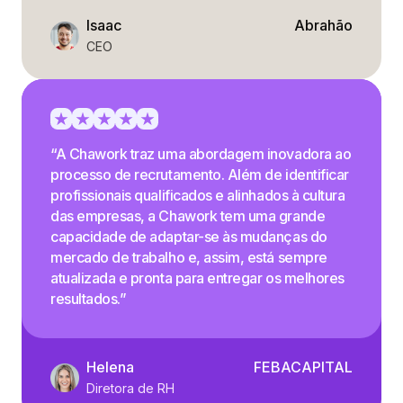
Isaac
Abrahão
CEO
“A Chawork traz uma abordagem inovadora ao
processo de recrutamento. Além de identificar
profissionais qualificados e alinhados à cultura
das empresas, a Chawork tem uma grande
capacidade de adaptar-se às mudanças do
mercado de trabalho e, assim, está sempre
atualizada e pronta para entregar os melhores
resultados.”
Helena
FEBACAPITAL
Diretora de RH