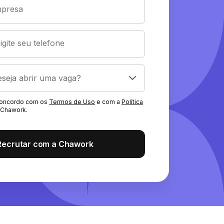
presa
igite seu telefone
 concordo com os
Termos de Uso
e com a
Política
Chawork.
Recrutar com a Chawork