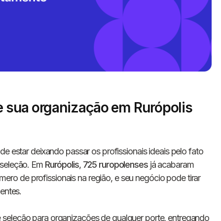
 sua organização em Rurópolis
Informe seus dados 
conosco!
e estar deixando passar os profissionais ideais pelo fato
 seleção. Em
Rurópolis
,
725 ruropolenses
já acabaram
o de profissionais na região, e seu negócio pode tirar
Nome completo
ientes.
 seleção para organizações de qualquer porte, entregando