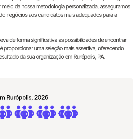
E-mail
r meio da nossa metodologia personalizada, asseguramos
gando negócios aos candidatos mais adequados para a
Nome da empresa
leva de forma significativa as possibilidades de encontrar
Digite seu telefone
+55
co é proporcionar uma seleção mais assertiva, oferecendo
resultado da sua organização em
Rurópolis
,
PA
.
Ao me cadastrar, concordo com os
Termos de
Privacidade
da Chawork.
Quero anunciar u