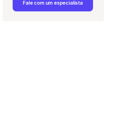
Fale com um especialista
 Uso
e com a
Política de
ma vaga