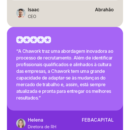
Isaac
Abrahão
CEO
“A Chawork traz uma abordagem inovadora ao
processo de recrutamento. Além de identificar
profissionais qualificados e alinhados à cultura
das empresas, a Chawork tem uma grande
capacidade de adaptar-se às mudanças do
mercado de trabalho e, assim, está sempre
atualizada e pronta para entregar os melhores
resultados.”
Helena
FEBACAPITAL
Diretora de RH