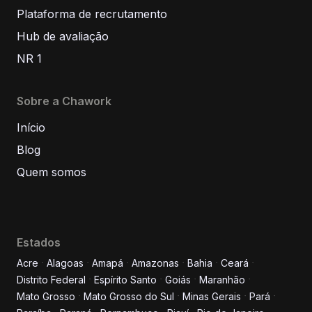
Plataforma de recrutamento
Hub de avaliação
NR 1
Sobre a Chawork
Início
Blog
Quem somos
Estados
Acre
Alagoas
Amapá
Amazonas
Bahia
Ceará
Distrito Federal
Espírito Santo
Goiás
Maranhão
Informe seus dados para
Mato Grosso
Mato Grosso do Sul
Minas Gerais
Pará
conversar conosco!