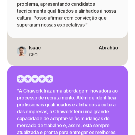
problema, apresentando candidatos
tecnicamente qualificados e alinhados à nossa
cultura. Posso afirmar com convicção que
superaram nossas expectativas.”
Isaac
Abrahão
CEO
“A Chawork traz uma abordagem inovadora ao
processo de recrutamento. Além de identificar
profissionais qualificados e alinhados à cultura
das empresas, a Chawork tem uma grande
capacidade de adaptar-se às mudanças do
mercado de trabalho e, assim, está sempre
atualizada e pronta para entregar os melhores