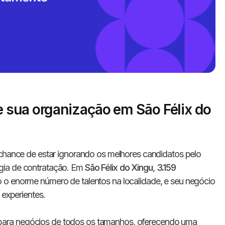
 sua organização em São Félix do
Informe seus dados 
conosco!
hance de estar ignorando os melhores candidatos pelo
gia de contratação. Em
São Félix do Xingu
,
3.159
 o enorme número de talentos na localidade, e seu negócio
Nome completo
 experientes.
para negócios de todos os tamanhos, oferecendo uma