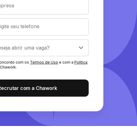
presa
igite seu telefone
 concordo com os
Termos de Uso
e com a
Política
Chawork.
Recrutar com a Chawork