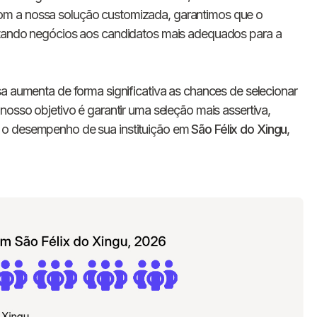
E-mail
om a nossa solução customizada, garantimos que o
ctando negócios aos candidatos mais adequados para a
Nome da empresa
sa aumenta de forma significativa as chances de selecionar
Digite seu telefone
+55
nosso objetivo é garantir uma seleção mais assertiva,
 o desempenho de sua instituição em
São Félix do Xingu
,
Ao me cadastrar, concordo com os
Termos de
Privacidade
da Chawork.
Quero anunciar u