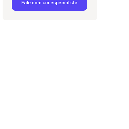
Fale com um especialista
 Uso
e com a
Política de
ma vaga