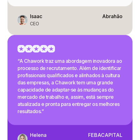
Isaac
Abrahão
CEO
“A Chawork traz uma abordagem inovadora ao
processo de recrutamento. Além de identificar
profissionais qualificados e alinhados à cultura
das empresas, a Chawork tem uma grande
capacidade de adaptar-se às mudanças do
mercado de trabalho e, assim, está sempre
atualizada e pronta para entregar os melhores
resultados.”
Helena
FEBACAPITAL