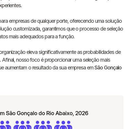
E-mail
xperientes.
ara empresas de qualquer porte, oferecendo uma solução
Nome da empresa
olução customizada, garantimos que o processo de seleção
datos mais adequados para a função.
Digite seu telefone
+55
organização eleva significativamente as probabilidades de
 Afinal, nosso foco é proporcionar uma seleção mais
 que aumentam o resultado da sua empresa em
São Gonçalo
Ao me cadastrar, concordo com os
Termos de
Privacidade
da Chawork.
Quero anunciar u