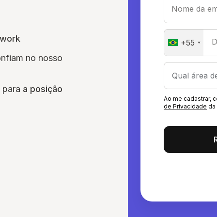
Nome da em
awork
D
+55
onfiam no nosso
o para
a posição
Ao me cadastrar,
de Privacidade
da 