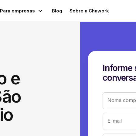
Para empresas
Blog
Sobre a Chawork
Informe 
o e
conversa
São
Nome compl
io
E-mail