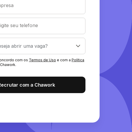
presa
igite seu telefone
 concordo com os
Termos de Uso
e com a
Política
Chawork.
Recrutar com a Chawork