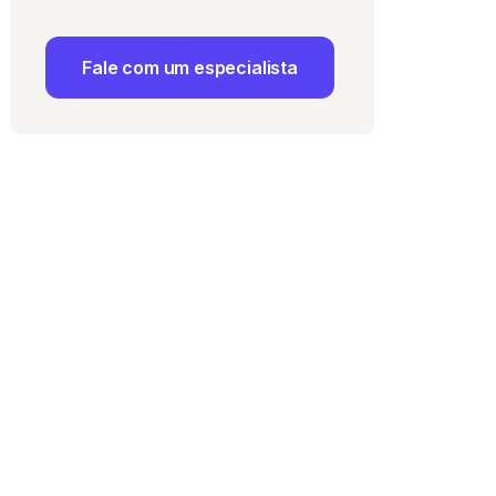
Fale com um especialista
 Uso
e com a
Política de
ma vaga