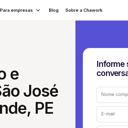
Para empresas
Blog
Sobre a Chawork
Informe 
o e
conversa
São José
Nome compl
nde, PE
E-mail