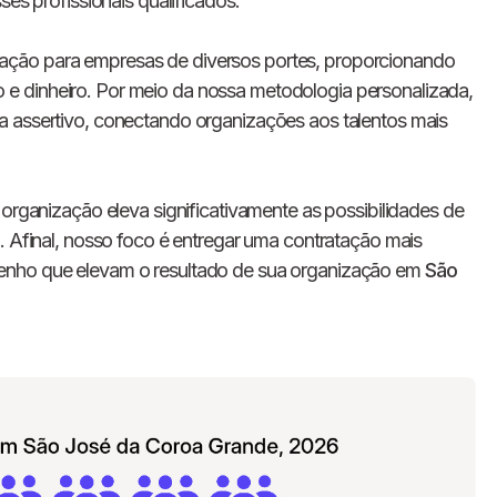
ses profissionais qualificados.
E-mail
ação para empresas de diversos portes, proporcionando
Nome da empresa
e dinheiro. Por meio da nossa metodologia personalizada,
a assertivo, conectando organizações aos talentos mais
Digite seu telefone
+55
 organização eleva significativamente as possibilidades de
. Afinal, nosso foco é entregar uma contratação mais
enho que elevam o resultado de sua organização em
São
Ao me cadastrar, concordo com os
Termos de
Privacidade
da Chawork.
Quero anunciar u