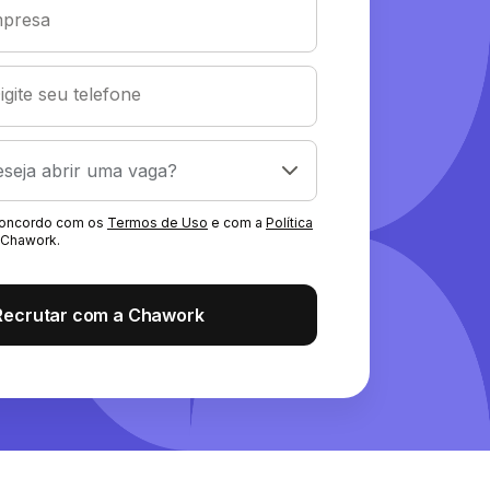
presa
igite seu telefone
 concordo com os
Termos de Uso
e com a
Política
Chawork.
Recrutar com a Chawork