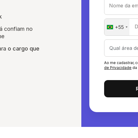
Nome da em
k
D
+55
á confiam no
ne
ara
o cargo que
Ao me cadastrar,
de Privacidade
da 