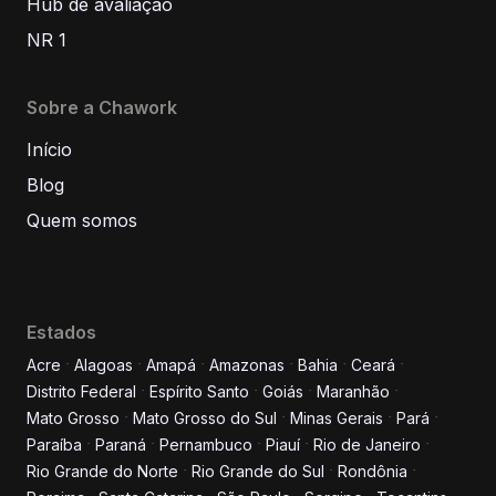
Hub de avaliação
NR 1
Sobre a Chawork
Início
Blog
Quem somos
Estados
Acre
Alagoas
Amapá
Amazonas
Bahia
Ceará
Distrito Federal
Espírito Santo
Goiás
Maranhão
Informe seus dados para
Mato Grosso
Mato Grosso do Sul
Minas Gerais
Pará
conversar conosco!
Paraíba
Paraná
Pernambuco
Piauí
Rio de Janeiro
Rio Grande do Norte
Rio Grande do Sul
Rondônia