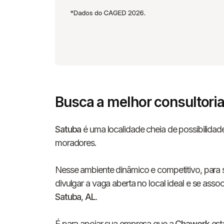
Busca a melhor consultori
Satuba
é uma localidade cheia de possibilidad
moradores.
Nesse ambiente dinâmico e competitivo, para s
divulgar a vaga aberta no local ideal e se ass
Satuba
,
AL
.
É para apoiar sua empresa que a
Chawork
est