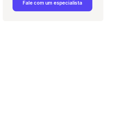
Fale com um especialista
 Uso
e com a
Política de
ma vaga