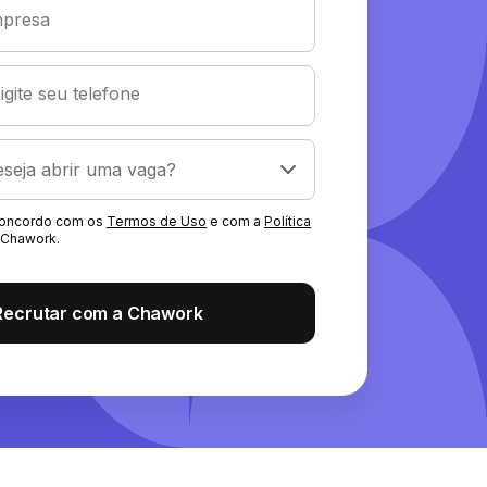
presa
igite seu telefone
 concordo com os
Termos de Uso
e com a
Política
Chawork.
Recrutar com a Chawork