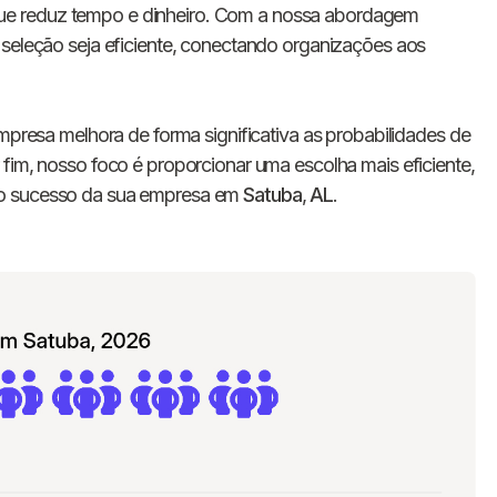
E-mail
e reduz tempo e dinheiro. Com a nossa abordagem
 seleção seja eficiente, conectando organizações aos
Nome da empresa
empresa melhora de forma significativa as probabilidades de
Digite seu telefone
+55
 fim, nosso foco é proporcionar uma escolha mais eficiente,
 o sucesso da sua empresa em
Satuba
,
AL
.
Ao me cadastrar, concordo com os
Termos de
Privacidade
da Chawork.
Quero anunciar u