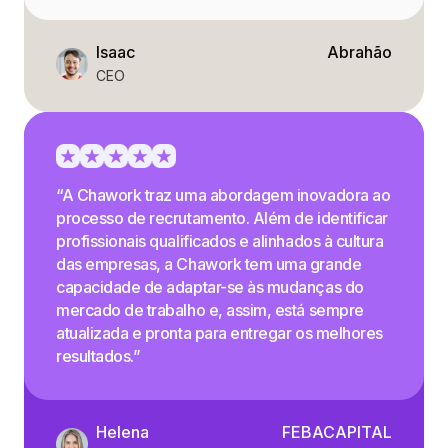
Isaac
Abrahão
CEO
“A Chawork traz uma abordagem inovadora ao
processo de recrutamento. Além de identificar
profissionais qualificados e alinhados à cultura
das empresas, a Chawork tem uma grande
capacidade de adaptar-se às mudanças do
mercado de trabalho e, assim, está sempre
atualizada e pronta para entregar os melhores
resultados.”
Helena
FEBACAPITAL