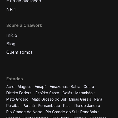
Hub de avaliação
NR 1
Sobre a Chawork
Início
Blog
Quem somos
Estados
Acre
Alagoas
Amapá
Amazonas
Bahia
Ceará
Distrito Federal
Espírito Santo
Goiás
Maranhão
Informe seus dados para
Mato Grosso
Mato Grosso do Sul
Minas Gerais
Pará
conversar conosco!
Paraíba
Paraná
Pernambuco
Piauí
Rio de Janeiro
Rio Grande do Norte
Rio Grande do Sul
Rondônia