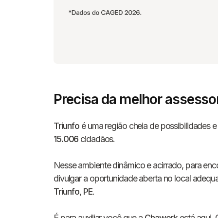
Precisa da melhor assesso
Triunfo
é uma região cheia de possibilidades e
15.006
cidadãos.
Nesse ambiente dinâmico e acirrado, para enc
divulgar a oportunidade aberta no local adequ
Triunfo
,
PE
.
É para auxiliar você que a
Chawork
está aqui. 