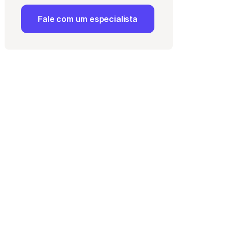
Fale com um especialista
 Uso
e com a
Política de
ma vaga