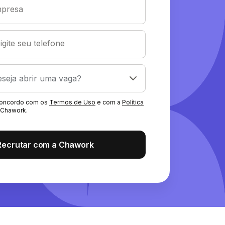
presa
igite seu telefone
 concordo com os
Termos de Uso
e com a
Política
Chawork.
Recrutar com a Chawork