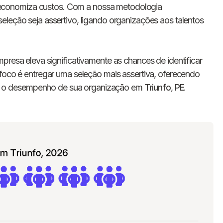
E-mail
conomiza custos. Com a nossa metodologia
eleção seja assertivo, ligando organizações aos talentos
Nome da empresa
presa eleva significativamente as chances de identificar
Digite seu telefone
+55
 foco é entregar uma seleção mais assertiva, oferecendo
 o desempenho de sua organização em
Triunfo
,
PE
.
Ao me cadastrar, concordo com os
Termos de
Privacidade
da Chawork.
Quero anunciar u