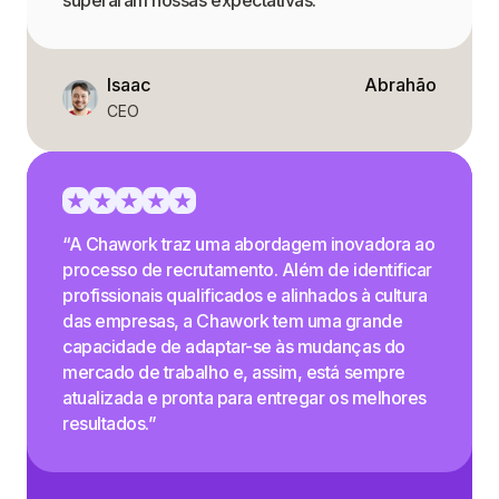
superaram nossas expectativas.”
Isaac
Abrahão
CEO
“A Chawork traz uma abordagem inovadora ao
processo de recrutamento. Além de identificar
profissionais qualificados e alinhados à cultura
das empresas, a Chawork tem uma grande
capacidade de adaptar-se às mudanças do
mercado de trabalho e, assim, está sempre
atualizada e pronta para entregar os melhores
resultados.”