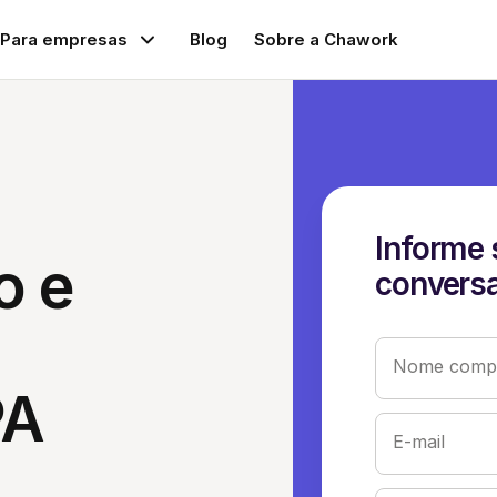
Para empresas
Blog
Sobre a Chawork
Informe 
o e
conversa
Nome compl
PA
E-mail