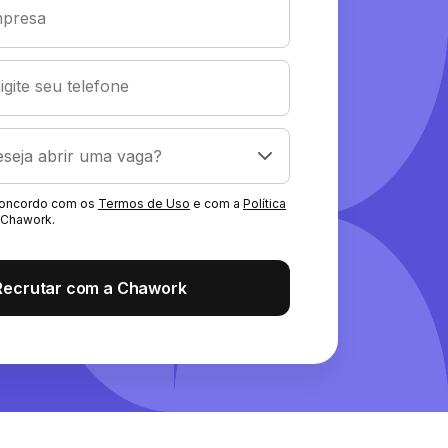
presa
igite seu telefone
 concordo com os
Termos de Uso
e com a
Política
Chawork.
Recrutar com a Chawork