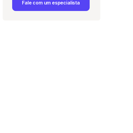
Fale com um especialista
 Uso
e com a
Política de
ma vaga