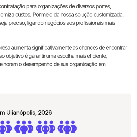
E-mail
ontratação para organizações de diversos portes,
omiza custos. Por meio da nossa solução customizada,
ja preciso, ligando negócios aos profissionais mais
Nome da empresa
Digite seu telefone
+55
presa aumenta significativamente as chances de encontrar
so objetivo é garantir uma escolha mais eficiente,
 melhoram o desempenho de sua organização em
Ao me cadastrar, concordo com os
Termos de
Privacidade
da Chawork.
Quero anunciar u