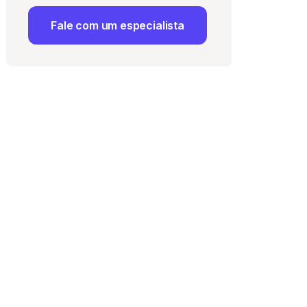
Fale com um especialista
 Uso
e com a
Política de
ma vaga