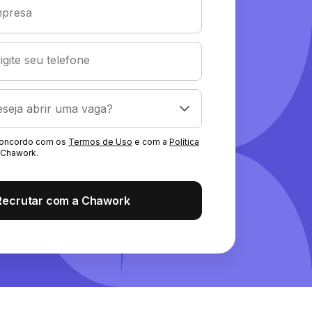
presa
igite seu telefone
 concordo com os
Termos de Uso
e com a
Política
Chawork.
Recrutar com a Chawork