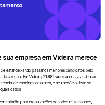
e sua empresa em Videira merece
Informe seus dados 
de estar deixando passar os melhores candidatos pelo
conosco!
ia de seleção. Em
Videira
,
21.882 videirenses
já acabaram
encial de candidatos na área, e seu negócio deve se
 qualificados.
Nome completo
contratação para organizações de todos os tamanhos,