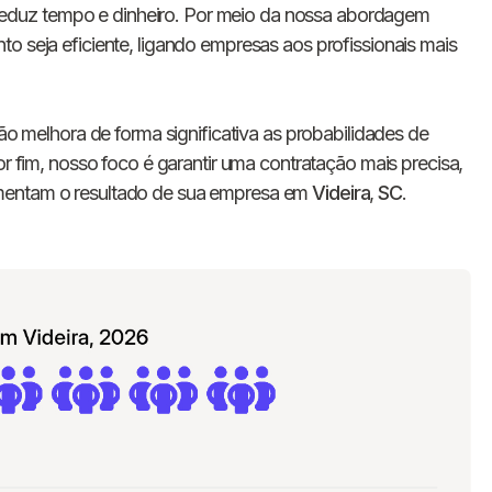
E-mail
duz tempo e dinheiro. Por meio da nossa abordagem
o seja eficiente, ligando empresas aos profissionais mais
Nome da empresa
ção melhora de forma significativa as probabilidades de
Digite seu telefone
+55
or fim, nosso foco é garantir uma contratação mais precisa,
umentam o resultado de sua empresa em
Videira
,
SC
.
Ao me cadastrar, concordo com os
Termos de
Privacidade
da Chawork.
Quero anunciar u