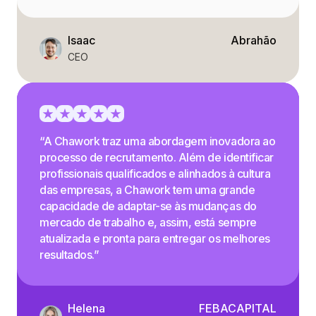
Isaac
Abrahão
CEO
“A Chawork traz uma abordagem inovadora ao
processo de recrutamento. Além de identificar
profissionais qualificados e alinhados à cultura
das empresas, a Chawork tem uma grande
capacidade de adaptar-se às mudanças do
mercado de trabalho e, assim, está sempre
atualizada e pronta para entregar os melhores
resultados.”
Helena
FEBACAPITAL