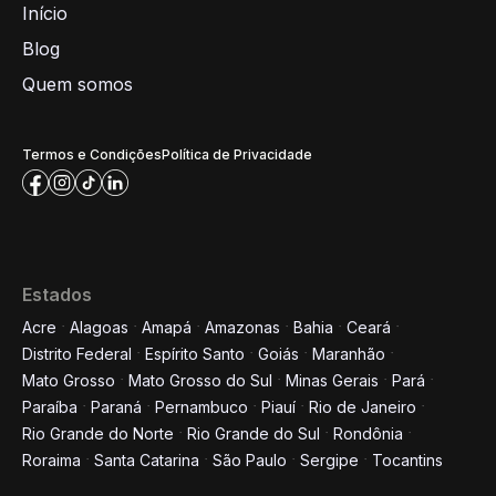
Início
Blog
Quem somos
Termos e Condições
Política de Privacidade
Estados
Acre
Alagoas
Amapá
Amazonas
Bahia
Ceará
Distrito Federal
Espírito Santo
Goiás
Maranhão
Mato Grosso
Mato Grosso do Sul
Minas Gerais
Pará
Paraíba
Paraná
Pernambuco
Piauí
Rio de Janeiro
Rio Grande do Norte
Rio Grande do Sul
Rondônia
Roraima
Santa Catarina
São Paulo
Sergipe
Tocantins