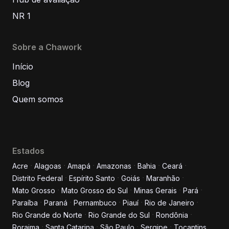
NR 1
Sobre a Chawork
Início
Blog
Quem somos
Estados
Acre
Alagoas
Amapá
Amazonas
Bahia
Ceará
Distrito Federal
Espírito Santo
Goiás
Maranhão
Informe seus dados para
Mato Grosso
Mato Grosso do Sul
Minas Gerais
Pará
conversar conosco!
Paraíba
Paraná
Pernambuco
Piauí
Rio de Janeiro
Rio Grande do Norte
Rio Grande do Sul
Rondônia
Roraima
Santa Catarina
São Paulo
Sergipe
Tocantins