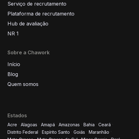
Serviço de recrutamento
Plataforma de recrutamento
Hub de avaliação
NR 1
Sobre a Chawork
Início
Blog
Quem somos
Estados
Acre
Alagoas
Amapá
Amazonas
Bahia
Ceará
Distrito Federal
Espírito Santo
Goiás
Maranhão
Informe seus dados para