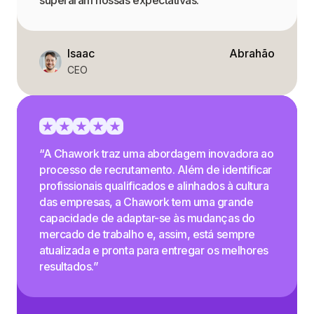
superaram nossas expectativas.”
Isaac
Abrahão
CEO
“A Chawork traz uma abordagem inovadora ao
processo de recrutamento. Além de identificar
profissionais qualificados e alinhados à cultura
das empresas, a Chawork tem uma grande
capacidade de adaptar-se às mudanças do
mercado de trabalho e, assim, está sempre
atualizada e pronta para entregar os melhores
resultados.”