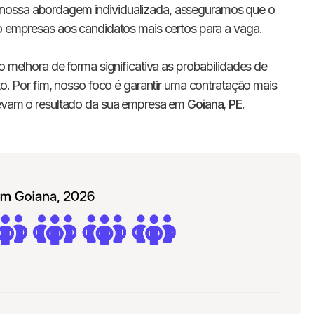
E-mail
nossa abordagem individualizada, asseguramos que o
do empresas aos candidatos mais certos para a vaga.
Nome da empresa
o melhora de forma significativa as probabilidades de
to. Por fim, nosso foco é garantir uma contratação mais
Digite seu telefone
+55
elevam o resultado da sua empresa em
Goiana
,
PE
.
Ao me cadastrar, concordo com os
Termos de
Privacidade
da Chawork.
Quero anunciar u