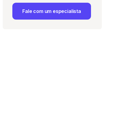
Fale com um especialista
 Uso
e com a
Política de
ma vaga