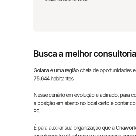
Busca a melhor consultori
Goiana
é uma região cheia de oportunidades e q
75.644
habitantes.
Nesse cenário em evolução e acirrado, para co
a posição em aberto no local certo e contar c
PE
.
É para auxiliar sua organização que a
Chawor
recrutamento virtual para a sua empresa consegu