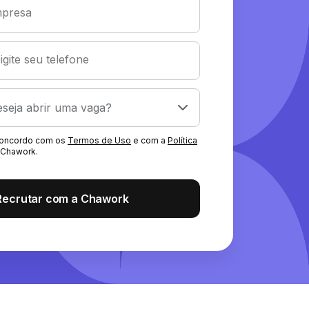
presa
igite seu telefone
 concordo com os
Termos de Uso
e com a
Política
Chawork.
Recrutar com a Chawork