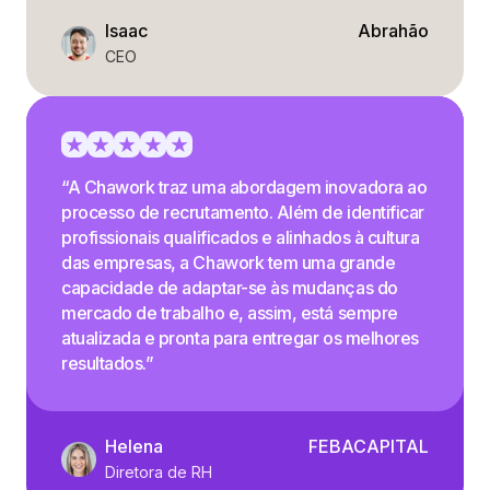
Isaac
Abrahão
CEO
“A Chawork traz uma abordagem inovadora ao
processo de recrutamento. Além de identificar
profissionais qualificados e alinhados à cultura
das empresas, a Chawork tem uma grande
capacidade de adaptar-se às mudanças do
mercado de trabalho e, assim, está sempre
atualizada e pronta para entregar os melhores
resultados.”
Helena
FEBACAPITAL
Diretora de RH