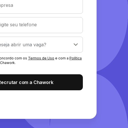
presa
igite seu telefone
 concordo com os
Termos de Uso
e com a
Política
Chawork.
Recrutar com a Chawork