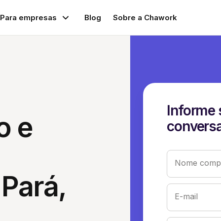
Para empresas
Blog
Sobre a Chawork
Informe 
o e
conversa
Nome compl
 Pará,
E-mail