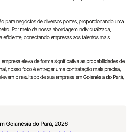
E-mail
ão para negócios de diversos portes, proporcionando uma
Nome da empresa
eiro. Por meio da nossa abordagem individualizada,
a eficiente, conectando empresas aos talentos mais
Digite seu telefone
+55
empresa eleva de forma significativa as probabilidades de
nal, nosso foco é entregar uma contratação mais precisa,
elevam o resultado de sua empresa em
Goianésia do Pará
,
Ao me cadastrar, concordo com os
Termos de
Privacidade
da Chawork.
Quero anunciar u