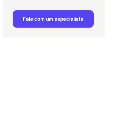
Fale com um especialista
 Uso
e com a
Política de
ma vaga