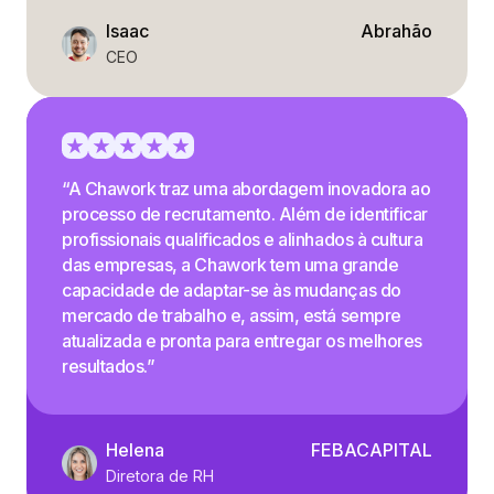
Isaac
Abrahão
CEO
“A Chawork traz uma abordagem inovadora ao
processo de recrutamento. Além de identificar
profissionais qualificados e alinhados à cultura
das empresas, a Chawork tem uma grande
capacidade de adaptar-se às mudanças do
mercado de trabalho e, assim, está sempre
atualizada e pronta para entregar os melhores
resultados.”
Helena
FEBACAPITAL
Diretora de RH