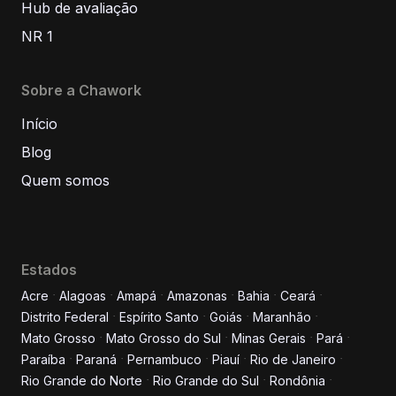
Hub de avaliação
NR 1
Sobre a Chawork
Início
Blog
Quem somos
Estados
Acre
Alagoas
Amapá
Amazonas
Bahia
Ceará
Distrito Federal
Espírito Santo
Goiás
Maranhão
Informe seus dados para
Mato Grosso
Mato Grosso do Sul
Minas Gerais
Pará
conversar conosco!
Paraíba
Paraná
Pernambuco
Piauí
Rio de Janeiro
Rio Grande do Norte
Rio Grande do Sul
Rondônia