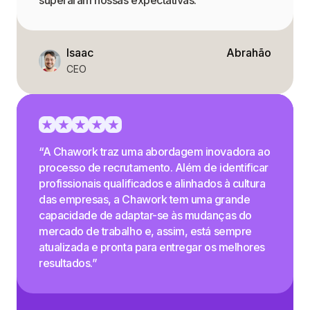
superaram nossas expectativas.”
Isaac
Abrahão
CEO
“A Chawork traz uma abordagem inovadora ao
processo de recrutamento. Além de identificar
profissionais qualificados e alinhados à cultura
das empresas, a Chawork tem uma grande
capacidade de adaptar-se às mudanças do
mercado de trabalho e, assim, está sempre
atualizada e pronta para entregar os melhores
resultados.”