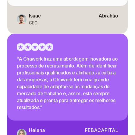
Isaac
Abrahão
CEO
“A Chawork traz uma abordagem inovadora ao
processo de recrutamento. Além de identificar
profissionais qualificados e alinhados à cultura
das empresas, a Chawork tem uma grande
capacidade de adaptar-se às mudanças do
mercado de trabalho e, assim, está sempre
atualizada e pronta para entregar os melhores
resultados.”
Helena
FEBACAPITAL