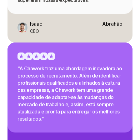
superaram nossas expectativas.”
Isaac
Abrahão
CEO
“A Chawork traz uma abordagem inovadora ao
processo de recrutamento. Além de identificar
profissionais qualificados e alinhados à cultura
das empresas, a Chawork tem uma grande
capacidade de adaptar-se às mudanças do
mercado de trabalho e, assim, está sempre
atualizada e pronta para entregar os melhores
resultados.”