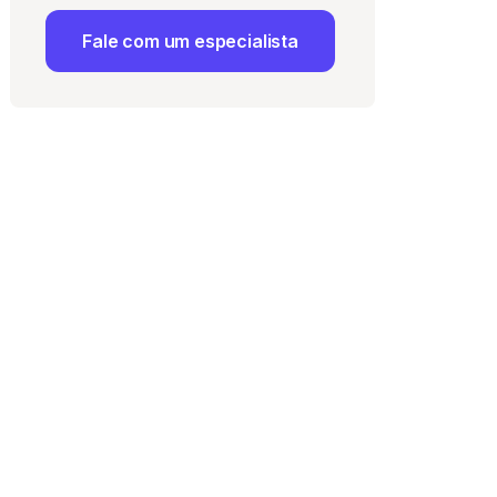
Fale com um especialista
 Uso
e com a
Política de
ma vaga