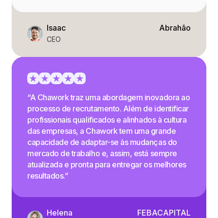
Isaac
Abrahão
CEO
“A Chawork traz uma abordagem inovadora ao
processo de recrutamento. Além de identificar
profissionais qualificados e alinhados à cultura
das empresas, a Chawork tem uma grande
capacidade de adaptar-se às mudanças do
mercado de trabalho e, assim, está sempre
atualizada e pronta para entregar os melhores
resultados.”
Helena
FEBACAPITAL