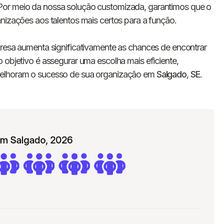
E-mail
Por meio da nossa solução customizada, garantimos que o
nizações aos talentos mais certos para a função.
Nome da empresa
presa aumenta significativamente as chances de encontrar
 objetivo é assegurar uma escolha mais eficiente,
Digite seu telefone
+55
melhoram o sucesso de sua organização em
Salgado
,
SE
.
Ao me cadastrar, concordo com os
Termos de
Privacidade
da Chawork.
Quero anunciar u