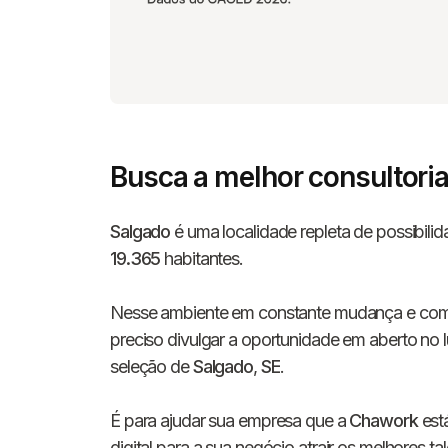
Busca a melhor consultori
Salgado
é uma localidade repleta de possibilid
19.365
habitantes.
Nesse ambiente em constante mudança e competi
preciso divulgar a oportunidade em aberto no 
seleção de
Salgado
,
SE
.
É para ajudar sua empresa que a
Chawork
est
digital para a sua negócio atrair os melhores ta