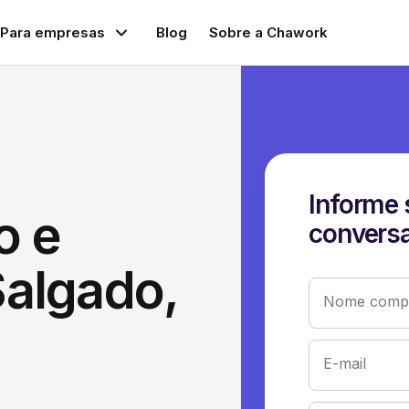
Para empresas
Blog
Sobre a Chawork
Informe 
o e
conversa
algado,
Nome compl
E-mail