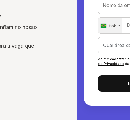
Nome da em
k
D
+55
onfiam no nosso
ara
a vaga que
Ao me cadastrar,
de Privacidade
da 