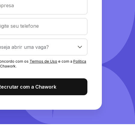
presa
igite seu telefone
 concordo com os
Termos de Uso
e com a
Política
Chawork.
Recrutar com a Chawork