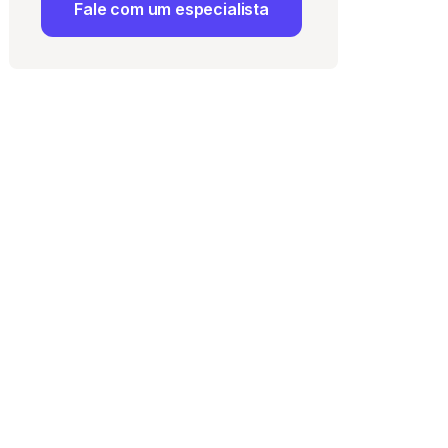
Fale com um especialista
 Uso
e com a
Política de
ma vaga