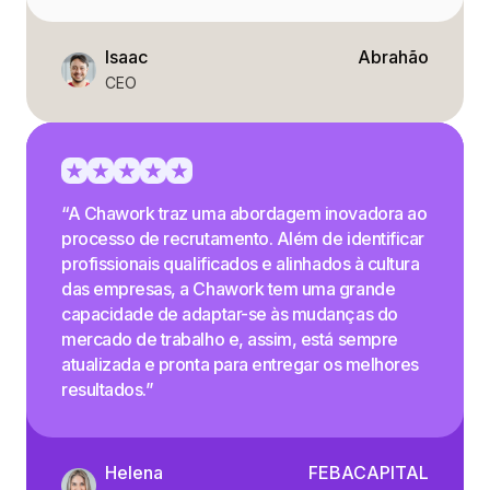
Isaac
Abrahão
CEO
“A Chawork traz uma abordagem inovadora ao
processo de recrutamento. Além de identificar
profissionais qualificados e alinhados à cultura
das empresas, a Chawork tem uma grande
capacidade de adaptar-se às mudanças do
mercado de trabalho e, assim, está sempre
atualizada e pronta para entregar os melhores
resultados.”
Helena
FEBACAPITAL