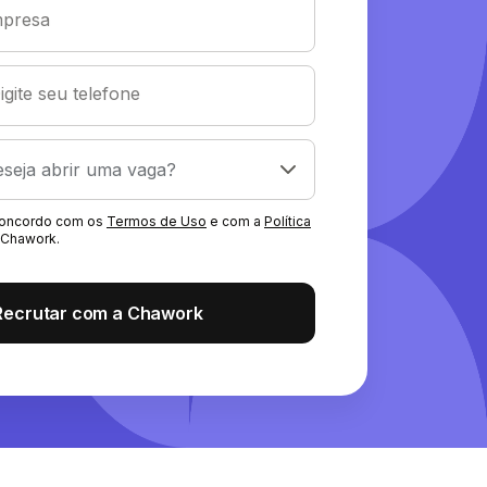
presa
igite seu telefone
 concordo com os
Termos de Uso
e com a
Política
Chawork.
Recrutar com a Chawork