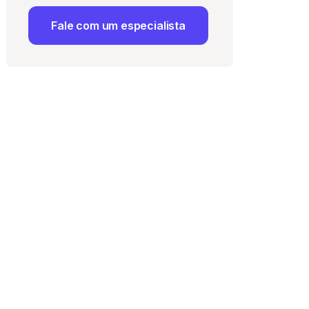
Fale com um especialista
 Uso
e com a
Política de
ma vaga