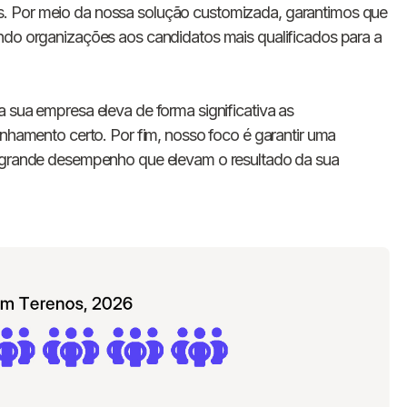
E-mail
. Por meio da nossa solução customizada, garantimos que
ndo organizações aos candidatos mais qualificados para a
Nome da empresa
 sua empresa eleva de forma significativa as
Digite seu telefone
+55
inhamento certo. Por fim, nosso foco é garantir uma
e grande desempenho que elevam o resultado da sua
Ao me cadastrar, concordo com os
Termos de
Privacidade
da Chawork.
Quero anunciar u