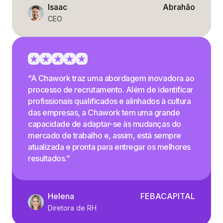
Isaac
Abrahão
CEO
“A Chawork traz uma abordagem inovadora ao
processo de recrutamento. Além de identificar
profissionais qualificados e alinhados à cultura
das empresas, a Chawork tem uma grande
capacidade de adaptar-se às mudanças do
mercado de trabalho e, assim, está sempre
atualizada e pronta para entregar os melhores
resultados.”
Helena
FEBACAPITAL
Diretora de RH