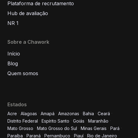
Plataforma de recrutamento
Hub de avaliação
NR 1
Sobre a Chawork
Início
Blog
Quem somos
Estados
Acre
Alagoas
Amapá
Amazonas
Bahia
Ceará
Distrito Federal
Espírito Santo
Goiás
Maranhão
Informe seus dados para
Mato Grosso
Mato Grosso do Sul
Minas Gerais
Pará
conversar conosco!
Paraíba
Paraná
Pernambuco
Piauí
Rio de Janeiro