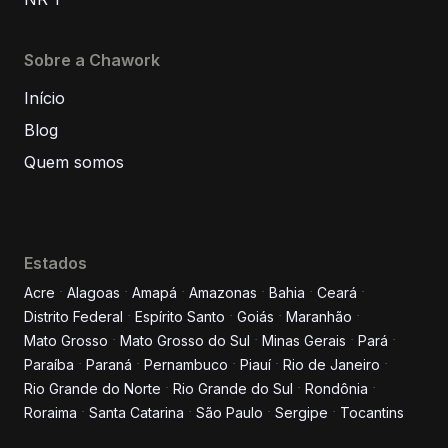
Sobre a Chawork
Início
Blog
Quem somos
Estados
Acre
Alagoas
Amapá
Amazonas
Bahia
Ceará
Distrito Federal
Espírito Santo
Goiás
Maranhão
Informe seus dados para
Mato Grosso
Mato Grosso do Sul
Minas Gerais
Pará
conversar conosco!
Paraíba
Paraná
Pernambuco
Piauí
Rio de Janeiro
Rio Grande do Norte
Rio Grande do Sul
Rondônia
Roraima
Santa Catarina
São Paulo
Sergipe
Tocantins
Nome completo