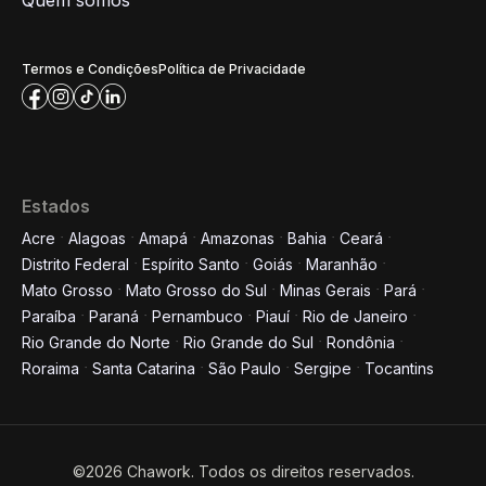
Quem somos
Termos e Condições
Política de Privacidade
Estados
Acre
Alagoas
Amapá
Amazonas
Bahia
Ceará
Distrito Federal
Espírito Santo
Goiás
Maranhão
Mato Grosso
Mato Grosso do Sul
Minas Gerais
Pará
Paraíba
Paraná
Pernambuco
Piauí
Rio de Janeiro
Rio Grande do Norte
Rio Grande do Sul
Rondônia
Roraima
Santa Catarina
São Paulo
Sergipe
Tocantins
©2026 Chawork. Todos os direitos reservados.