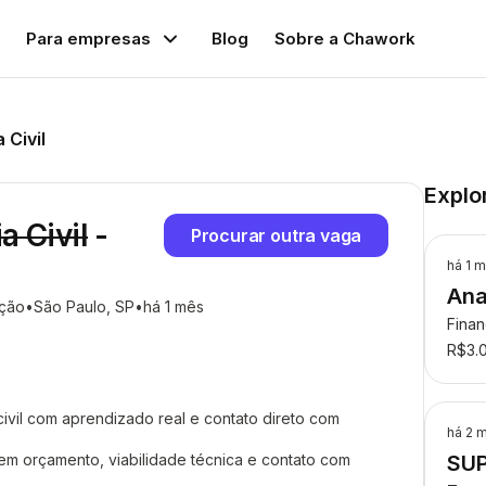
Para empresas
Blog
Sobre a Chawork
 Civil
Explo
a Civil
-
Procurar outra vaga
há 1 
Ana
ução
São Paulo, SP
há 1 mês
Fina
R$3.
 civil com aprendizado real e contato direto com
há 2 
m orçamento, viabilidade técnica e contato com
SU