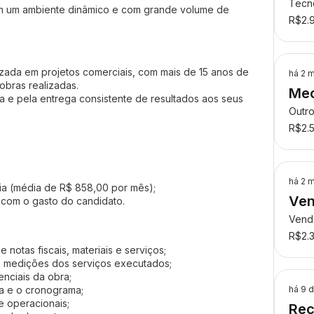
Tecn
em um ambiente dinâmico e com grande volume de
R$2.
ada em projetos comerciais, com mais de 15 anos de
há 2 
obras realizadas.
Mec
a e pela entrega consistente de resultados aos seus
Outr
R$2.
há 2 
ia (média de R$ 858,00 por mês);
Ven
 com o gasto do candidato.
Ven
R$2.
 notas fiscais, materiais e serviços;
e medições dos serviços executados;
enciais da obra;
a e o cronograma;
há 9 d
 e operacionais;
Rec