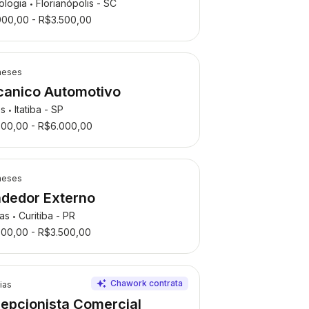
ologia
Florianópolis - SC
•
900,00 - R$3.500,00
meses
anico Automotivo
os
Itatiba - SP
•
500,00 - R$6.000,00
meses
dedor Externo
das
Curitiba - PR
•
300,00 - R$3.500,00
ias
epcionista Comercial