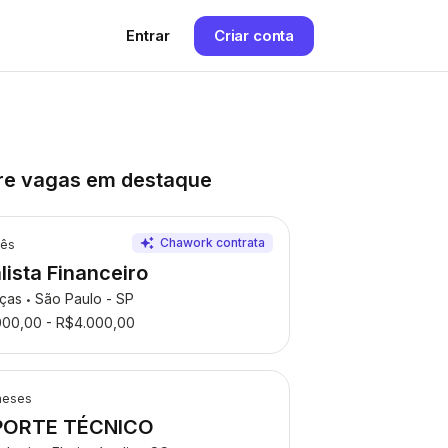
Entrar
Criar conta
re vagas em destaque
mês
lista Financeiro
nças
São Paulo - SP
•
000,00 - R$4.000,00
meses
PORTE TÉCNICO