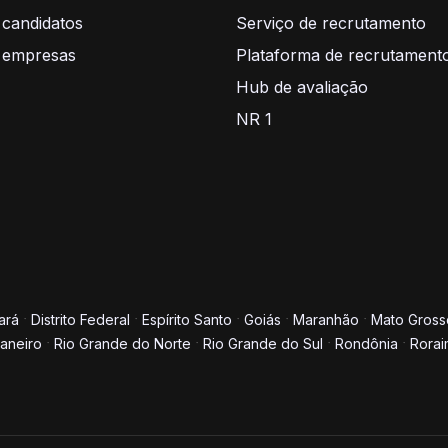
 candidatos
Serviço de recrutamento
 empresas
Plataforma de recrutament
Hub de avaliação
NR 1
ará
Distrito Federal
Espírito Santo
Goiás
Maranhão
Mato Gross
Janeiro
Rio Grande do Norte
Rio Grande do Sul
Rondônia
Rorai