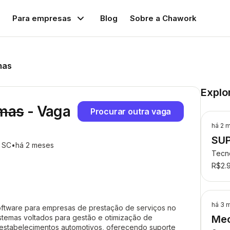
Para empresas
Blog
Sobre a Chawork
mas
Explo
emas
- Vaga
Procurar outra vaga
há 2 
SU
, SC
há 2 meses
Tecn
R$2.
há 3 
ftware para empresas de prestação de serviços no
stemas voltados para gestão e otimização de
Mec
 estabelecimentos automotivos, oferecendo suporte