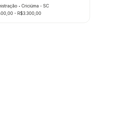
nistração
Criciúma - SC
•
800,00 - R$3.300,00