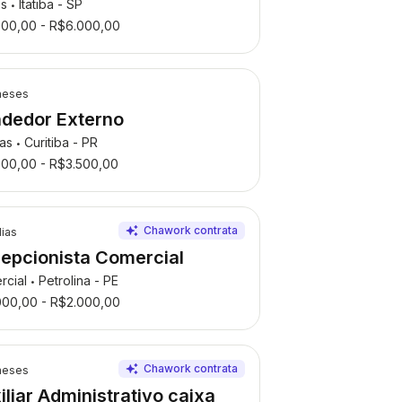
os
Itatiba - SP
•
500,00 - R$6.000,00
meses
dedor Externo
das
Curitiba - PR
•
300,00 - R$3.500,00
dias
epcionista Comercial
rcial
Petrolina - PE
•
000,00 - R$2.000,00
meses
iliar Administrativo caixa