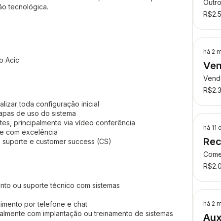
Outr
ão tecnológica.
R$2.
há 2 
ão Acic
Ven
Ven
R$2.
lizar toda configuração inicial
tapas de uso do sistema
tes, principalmente via vídeo conferência
há 11 
 e com excelência
Rec
, suporte e customer success (CS)
Come
R$2.
ento ou suporte técnico com sistemas
mento por telefone e chat
há 2 
ialmente com implantação ou treinamento de sistemas
Aux