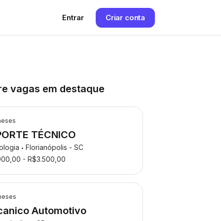
Entrar
Criar conta
re vagas em destaque
meses
PORTE TÉCNICO
ologia
Florianópolis - SC
•
900,00 - R$3.500,00
meses
anico Automotivo