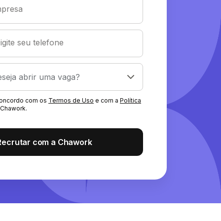
presa
igite seu telefone
 concordo com os
Termos de Uso
e com a
Política
Chawork.
Recrutar com a Chawork