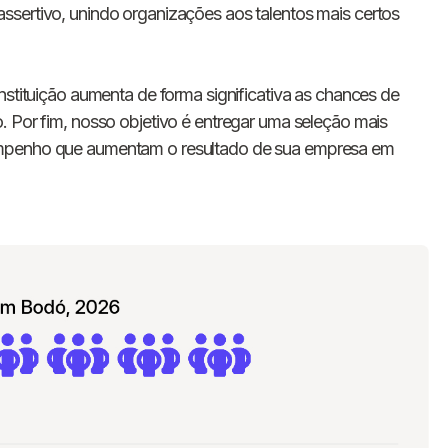
E-mail
ssertivo, unindo organizações aos talentos mais certos
Nome da empresa
nstituição aumenta de forma significativa as chances de
. Por fim, nosso objetivo é entregar uma seleção mais
Digite seu telefone
+55
empenho que aumentam o resultado de sua empresa em
Ao me cadastrar, concordo com os
Termos de
Privacidade
da Chawork.
Quero anunciar u