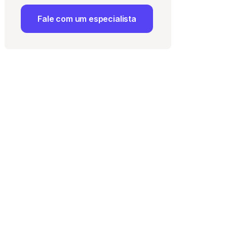
Fale com um especialista
 Uso
e com a
Política de
ma vaga