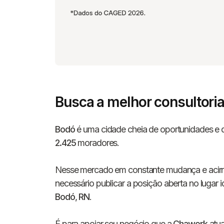
Busca a melhor consultori
Bodó
é uma cidade cheia de oportunidades e q
2.425
moradores.
Nesse mercado em constante mudança e acirrad
necessário publicar a posição aberta no lugar 
Bodó
,
RN
.
É para apoiar seu negócio que a
Chawork
atua