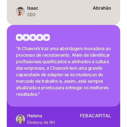
Isaac
Abrahão
CEO
“A Chawork traz uma abordagem inovadora ao
processo de recrutamento. Além de identificar
profissionais qualificados e alinhados à cultura
das empresas, a Chawork tem uma grande
capacidade de adaptar-se às mudanças do
mercado de trabalho e, assim, está sempre
atualizada e pronta para entregar os melhores
resultados.”
Helena
FEBACAPITAL
Diretora de RH