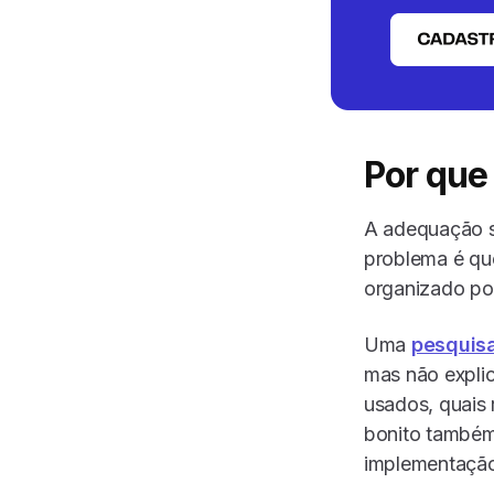
Por que
A adequação su
problema é qu
organizado por 
Uma
pesquisa
mas não explic
usados, quais 
bonito também
implementaçã