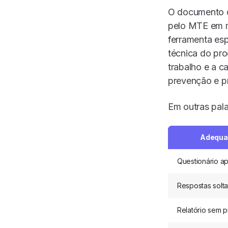
O documento d
pelo MTE em ma
ferramenta esp
técnica do pr
trabalho e a c
prevenção e p
Em outras pala
Adequaç
Questionário a
Respostas solt
Relatório sem p