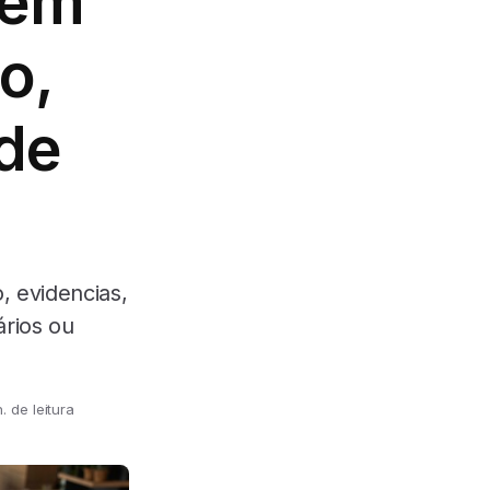
sem
o,
 de
 evidencias,
rios ou
. de leitura