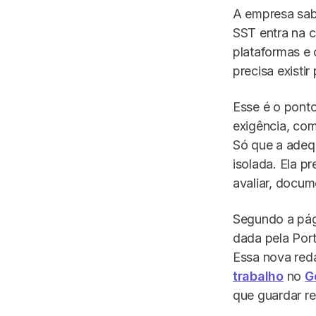
A empresa sab
SST entra na c
plataformas e 
precisa existi
Esse é o pont
exigência, com
Só que a adeq
isolada. Ela p
avaliar, docum
Segundo a pági
dada pela Por
Essa nova red
trabalho
no
G
que guardar r