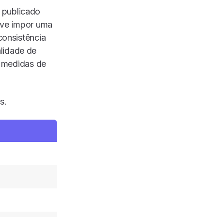
 publicado
eve impor uma
consistência
lidade de
ar medidas de
s.