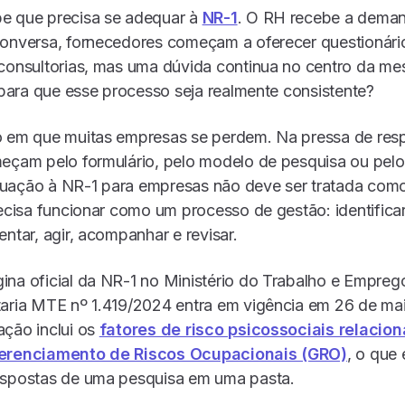
e que precisa se adequar à
NR-1
. O RH recebe a deman
onversa, fornecedores começam a oferecer questionários
consultorias, mas uma dúvida continua no centro da me
r para que esse processo seja realmente consistente?
o em que muitas empresas se perdem. Na pressa de res
eçam pelo formulário, pelo modelo de pesquisa ou pelo re
uação à NR-1 para empresas não deve ser tratada com
recisa funcionar como um processo de gestão: identificar
entar, agir, acompanhar e revisar.
na oficial da NR-1 no Ministério do Trabalho e Empreg
taria MTE nº 1.419/2024 entra em vigência em 26 de ma
ação inclui os
fatores de risco psicossociais relacio
erenciamento de Riscos Ocupacionais (GRO)
, o que
espostas de uma pesquisa em uma pasta.