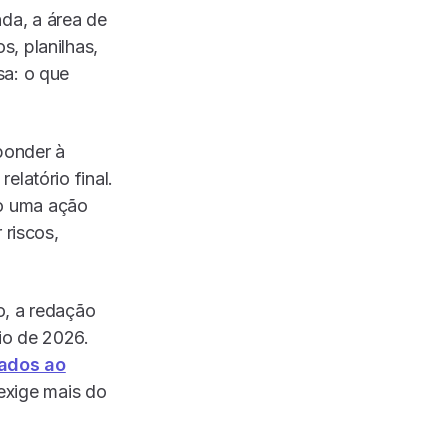
da, a área de
, planilhas,
sa: o que
ponder à
latório final.
o uma ação
 riscos,
o, a redação
io de 2026.
nados ao
 exige mais do