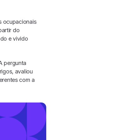
os ocupacionais
artir do
do e vivido
A pergunta
igos, avaliou
oerentes com a