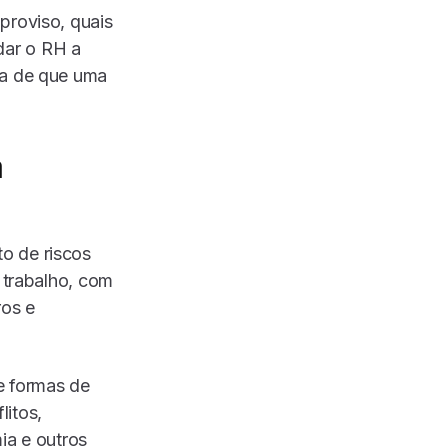
proviso, quais
dar o RH a
sa de que uma
a
o de riscos
 trabalho, com
ros e
 e formas de
litos,
ia e outros