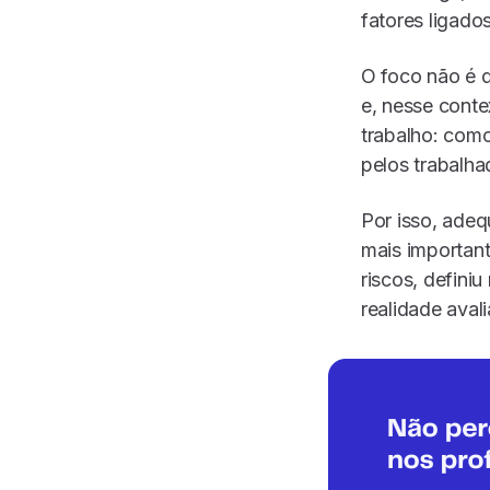
fatores ligado
O foco não é d
e, nesse conte
trabalho: como
pelos trabalha
Por isso, ade
mais important
riscos, defin
realidade aval