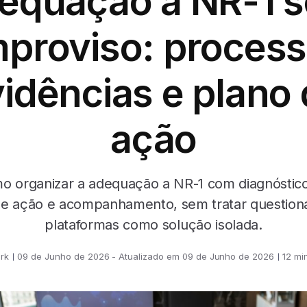
equação à NR-1 
mproviso: process
idências e plano
ação
o organizar a adequação a NR-1 com diagnóstico,
de ação e acompanhamento, sem tratar questioná
plataformas como solução isolada.
rk
09 de Junho de 2026 - Atualizado em 09 de Junho de 2026
12 min